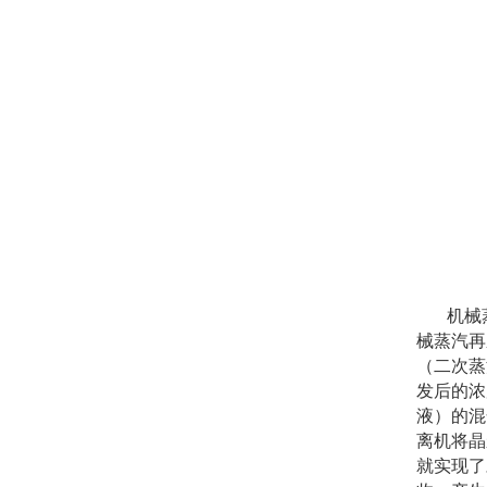
机械
械蒸汽再
（二次蒸
发后的浓
液）的混
离机将晶
就实现了