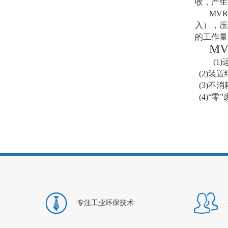
收，产生
MV
入），压
的工作量
M
(1
(2)装
(3)不
(4)“零
专注工业环保技术